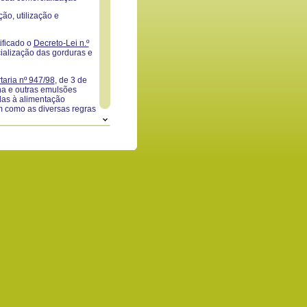
ção, utilização e
tificado o
Decreto-Lei n.º
cialização das gorduras e
taria nº 947/98
, de 3 de
na e outras emulsões
das à alimentação
 como as diversas regras