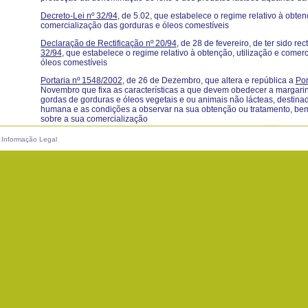
Decreto-Lei nº 32/94
, de 5.02, que estabelece o regime relativo à obten
comercialização das gorduras e óleos comestíveis
Declaração de Rectificação nº 20/94
, de 28 de fevereiro, de ter sido rec
32/94
, que estabelece o regime relativo à obtenção, utilização e comer
óleos comestíveis
Portaria nº 1548/2002
, de 26 de Dezembro, que altera e república a
Por
Novembro que fixa as características a que devem obedecer a margari
gordas de gorduras e óleos vegetais e ou animais não lácteas, destina
humana e as condições a observar na sua obtenção ou tratamento, bem
sobre a sua comercialização
Informação Legal