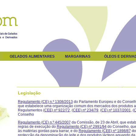
GELADOS ALIMENTARES
MARGARINAS
ÓLEOS E DERIVA
Legislação
Regulamento (CE) n.º 1308/2013
do Parlamento Europeu e do Conselh
que estabelece uma organização comum dos mercados dos produtos ag
Regulamentos
(CEE) nº 922/72
,
(CEE) nº 234/79
,
(CE) nº 1037/2001
,
(
Conselho
Regulamento (CE) n.º 445/2007
da Comissão, de 23 de Abril, que esta
regras de execução do
Regulamento (CE) nº 2991/94
do Conselho, que 
às matérias gordas para barrar, e do
Regulamento (CEE) nº 1898/87
do 
protecção da denominação do leite e dos produtos lácteos aquando da