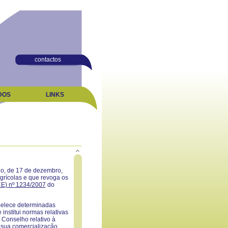
contactos
DOS
LINKS
o, de 17 de dezembro,
rícolas e que revoga os
CE) nº 1234/2007
do
belece determinadas
institui normas relativas
Conselho relativo à
 sua comercialização